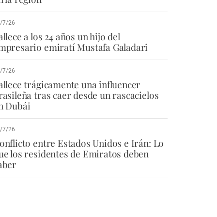
/7/26
allece a los 24 años un hijo del
mpresario emiratí Mustafa Galadari
/7/26
allece trágicamente una influencer
rasileña tras caer desde un rascacielos
n Dubái
/7/26
onflicto entre Estados Unidos e Irán: Lo
ue los residentes de Emiratos deben
aber