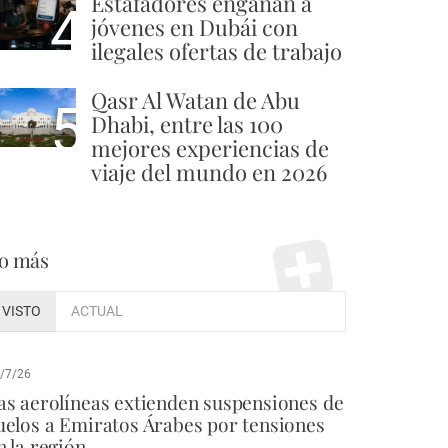
Estafadores engañan a
4
jóvenes en Dubái con
ilegales ofertas de trabajo
Qasr Al Watan de Abu
5
Dhabi, entre las 100
mejores experiencias de
viaje del mundo en 2026
o más
VISTO
ACTUAL
/7/26
as aerolíneas extienden suspensiones de
uelos a Emiratos Árabes por tensiones
n la región