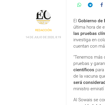
El
Gobierno de 
última hora de e
REDACCIÓN
las pruebas clí
14 DE JULIO DE 2020, 8:19
investiga en co
cuentan con más
"Tenemos más de
pruebas y gara
científicos
para 
de la vacuna qu
será considerad
ministro emirat
Al Sowais se c