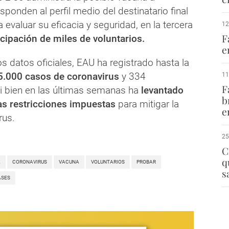
ponden al perfil medio del destinatario final
 evaluar su eficacia y seguridad, en la tercera
12
F
icipación de miles de voluntarios.
e
s datos oficiales, EAU ha registrado hasta la
.000 casos de coronavirus
y 334
11
F
si bien en las últimas semanas ha
levantado
b
as restricciones impuestas
para mitigar la
e
rus.
25
C
q
A
CORONAVIRUS
VACUNA
VOLUNTARIOS
PROBAR
s
ASES