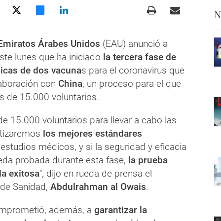
N
Emiratos Árabes Unidos
(EAU) anunció a
ste lunes que ha iniciado
la tercera fase de
nicas de dos vacuna
s para el coronavirus que
laboración con
China
, un proceso para el que
 de 15.000 voluntarios.
 15.000 voluntarios para llevar a cabo las
ntizaremos
los mejores estándares
estudios médicos, y si la seguridad y eficacia
eda probada durante esta fase,
la prueba
a exitosa
", dijo en rueda de prensa el
í de Sanidad,
Abdulrahman al Owais
.
omprometió, además, a
garantizar la