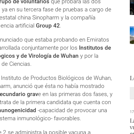
rupo de voluntarios
que probará las dos
ya en su tercera fase de pruebas a cargo de
 estatal china Sinopharm y la compañía
encia artificial
Group 42
.
anunciado que estaba probando en Emiratos
rrollada conjuntamente por los
Institutos de
ógicos y de Virología de Wuhan
y por la
de Ciencias.
L
 Instituto de Productos Biológicos de Wuhan,
pharm, anunció que ésta no había mostrado
secundario grav
e en las primeras dos fases, y
trata de la primera candidata que cuenta con
munogenicidad
-capacidad de provocar una
17
sistema inmunológico- favorables.
L
v
se 2 se administra la posible vacuna a
e