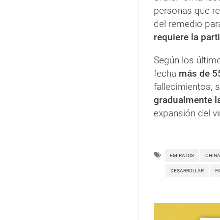
personas que res
del remedio para
requiere la part
Según los último
fecha
más de 55
fallecimientos, 
gradualmente l
expansión del vi
EMIRATOS
CHIN
DESARROLLAR
F