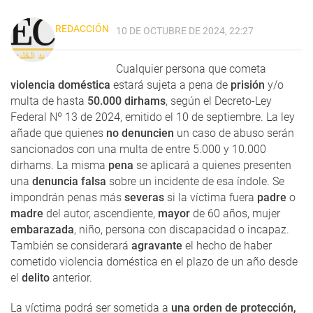
REDACCIÓN
10 DE OCTUBRE DE 2024, 22:27
Cualquier persona que cometa
violencia doméstica
estará sujeta a pena de
prisión
y/o
multa de hasta
50.000 dirhams
, según el Decreto-Ley
Federal Nº 13 de 2024, emitido el 10 de septiembre. La ley
añade que quienes
no denuncien
un caso de abuso serán
sancionados con una multa de entre 5.000 y 10.000
dirhams. La misma
pena
se aplicará a quienes presenten
una
denuncia falsa
sobre un incidente de esa índole. Se
impondrán penas más
severas
si la víctima fuera
padre
o
madre
del autor, ascendiente,
mayor
de 60 años, mujer
embarazada
, niño, persona con discapacidad o incapaz.
También se considerará
agravante
el hecho de haber
cometido violencia doméstica en el plazo de un año desde
el
delito
anterior.
La víctima podrá ser sometida a
una orden de protección,