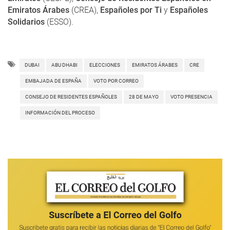
Emiratos Árabes
(CREA),
Españoles por Ti
y
Españoles
Solidarios
(ESSO).
DUBAI
ABU DHABI
ELECCIONES
EMIRATOS ÁRABES
CRE
EMBAJADA DE ESPAÑA
VOTO POR CORREO
CONSEJO DE RESIDENTES ESPAÑOLES
28 DE MAYO
VOTO PRESENCIA
INFORMACIÓN DEL PROCESO