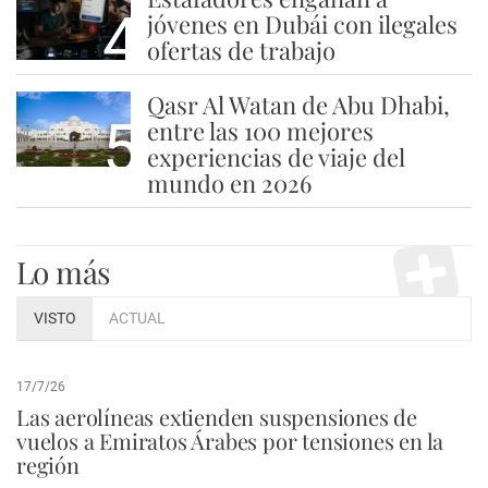
4
jóvenes en Dubái con ilegales
ofertas de trabajo
Qasr Al Watan de Abu Dhabi,
5
entre las 100 mejores
experiencias de viaje del
mundo en 2026
Lo más
VISTO
ACTUAL
17/7/26
Las aerolíneas extienden suspensiones de
vuelos a Emiratos Árabes por tensiones en la
región