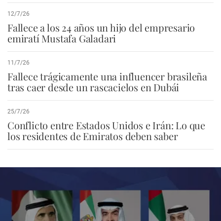
12/7/26
Fallece a los 24 años un hijo del empresario
emiratí Mustafa Galadari
11/7/26
Fallece trágicamente una influencer brasileña
tras caer desde un rascacielos en Dubái
25/7/26
Conflicto entre Estados Unidos e Irán: Lo que
los residentes de Emiratos deben saber