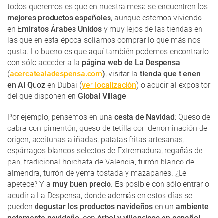
todos queremos es que en nuestra mesa se encuentren los
mejores productos españoles
, aunque estemos viviendo
en E
miratos Árabes Unidos
y muy lejos de las tiendas en
las que en esta época solíamos comprar lo que más nos
gusta. Lo bueno es que aquí también podemos encontrarlo
con sólo acceder a la
página web de La Despensa
(
acercatealadespensa.com
)
, visitar la
tienda que tienen
en Al Quoz
en Dubai (
ver localización
) o acudir al expositor
del que disponen en
Global Village
.
Por ejemplo, pensemos en una
cesta de Navidad
: Queso de
cabra con pimentón, queso de tetilla con denominación de
origen, aceitunas aliñadas, patatas fritas artesanas,
espárragos blancos selectos de Extremadura, regañás de
pan, tradicional horchata de Valencia, turrón blanco de
almendra, turrón de yema tostada y mazapanes. ¿Le
apetece? Y a
muy buen precio
. Es posible con sólo entrar o
acudir a La Despensa, donde además en estos días se
pueden
degustar los productos navideños
en un
ambiente
netamente navideño
, con
árbol y villancicos en español