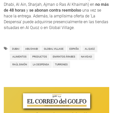
Dhabi, Al Ain, Sharjah, Ajman o Ras Al Khaimah) en
no más
de 48 horas
y
se abonan contra reembolso
una vez se
hace la entrega. Además, la amplísima oferta de ‘La
Despensa’ puede adquirirse presencialmente en las tiendas
situadas en Al Quoz o en Global Village.
DUBAI
ABU DHABI
GLOBAL VILLAGE
ESPAÑA
AL QUOZ
ALIMENTOS
PRODUCTOS
EMIRATOS ÁRABES
NAVIDAD
RAÚL SIMÓN
LA DESPENSA
TURRONES