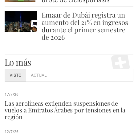
Emaar de Dubái registra un
5
aumento del 21% en ingresos
durante el primer semestre
de 2026
Lo más
VISTO
ACTUAL
17/7/26
Las aerolíneas extienden suspensiones de
vuelos a Emiratos Árabes por tensiones en la
región
12/7/26