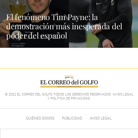
El fenómeno Tim Payne: la
demostración más inesperada del
poder del español
© 2022 EL CORREO DEL GOLFO TODOS LOS DERECHOS RESERVADOS. AVISO LEGAL
Y POLÍTICA DE PRIVACIDAD
.
QUIÉNES SOMOS
PUBLICIDAD
AVISO LEGAL