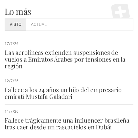
Lo más
VISTO
ACTUAL
17/7/26
Las aerolíneas extienden suspensiones de
vuelos a Emiratos Árabes por tensiones en la
región
12/7/26
Fallece a los 24 años un hijo del empresario
emiratí Mustafa Galadari
11/7/26
Fallece trágicamente una influencer brasileña
tras caer desde un rascacielos en Dubái