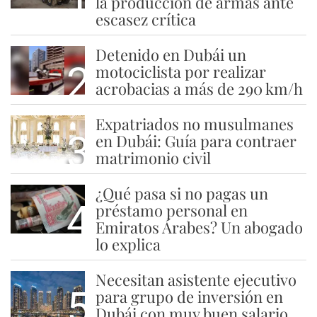
la producción de armas ante
escasez crítica
Detenido en Dubái un
2
motociclista por realizar
acrobacias a más de 290 km/h
Expatriados no musulmanes
3
en Dubái: Guía para contraer
matrimonio civil
¿Qué pasa si no pagas un
4
préstamo personal en
Emiratos Árabes? Un abogado
lo explica
Necesitan asistente ejecutivo
5
para grupo de inversión en
Dubái con muy buen salario