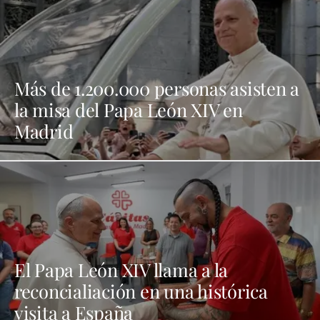
Más de 1.200.000 personas asisten a
la misa del Papa León XIV en
Madrid
El Papa León XIV llama a la
reconcialiación en una histórica
visita a España