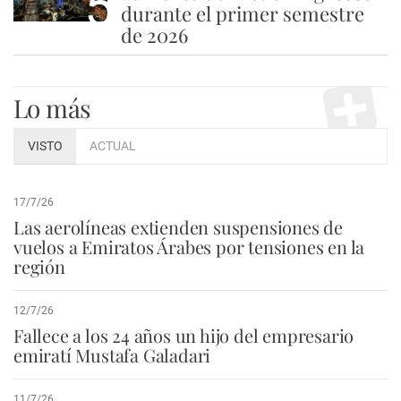
5
durante el primer semestre
de 2026
Lo más
VISTO
ACTUAL
17/7/26
Las aerolíneas extienden suspensiones de
vuelos a Emiratos Árabes por tensiones en la
región
12/7/26
Fallece a los 24 años un hijo del empresario
emiratí Mustafa Galadari
11/7/26