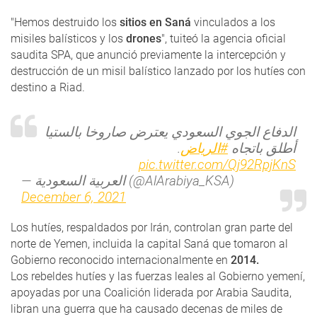
"Hemos destruido los
sitios en Saná
vinculados a los
misiles balísticos y los
drones
", tuiteó la agencia oficial
saudita SPA, que anunció previamente la intercepción y
destrucción de un misil balístico lanzado por los hutíes con
destino a Riad.
الدفاع الجوي السعودي يعترض صاروخا بالستيا
.
#الرياض
أطلق باتجاه
pic.twitter.com/Qj92RpjKnS
— العربية السعودية (@AlArabiya_KSA)
December 6, 2021
Los hutíes, respaldados por Irán, controlan gran parte del
norte de Yemen, incluida la capital Saná que tomaron al
Gobierno reconocido internacionalmente en
2014.
Los rebeldes hutíes y las fuerzas leales al Gobierno yemení,
apoyadas por una Coalición liderada por Arabia Saudita,
libran una guerra que ha causado decenas de miles de