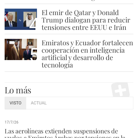
El emir de Qatar y Donald
4
Trump dialogan para reducir
tensiones entre EEUU e Irán
Emiratos y Ecuador fortalecen
5
cooperación en inteligencia
artificial y desarrollo de
tecnología
Lo más
VISTO
ACTUAL
17/7/26
Las aerolíneas extienden suspensiones de
vuelos a Emiratos Árabes por tensiones en la