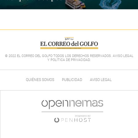
© 2022 EL CORREO DEL GOLFO TODOS LOS DERECHOS RESERVADOS. AVISO LEGAL
Y POLÍTICA DE PRIVACIDAD
.
QUIÉNES SOMOS
PUBLICIDAD
AVISO LEGAL