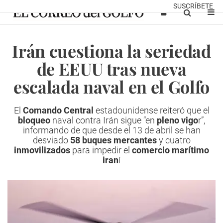
SUSCRÍBETE
Irán cuestiona la seriedad
de EEUU tras nueva
escalada naval en el Golfo
El
Comando Central
estadounidense reiteró que el
bloqueo
naval contra Irán sigue “en
pleno vigo
r”,
informando de que desde el 13 de abril se han
desviado
58 buques mercantes
y cuatro
inmovilizados
para impedir el
comercio marítimo
iran
í