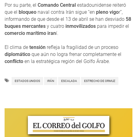
Por su parte, el
Comando Central
estadounidense reiteró
que el
bloqueo
naval contra Irán sigue “en
pleno vigo
r”,
informando de que desde el 13 de abril se han desviado
58
buques mercantes
y cuatro
inmovilizados
para impedir el
comercio marítimo iran
í.
El clima de
tensión
refleja la fragilidad de un proceso
diplomático
que aún no logra frenar completamente el
conflicto
en la estratégica región del Golfo Árabe.
ESTADOS UNIDOS
IRÁN
ESCALADA
ESTRECHO DE ORMUZ