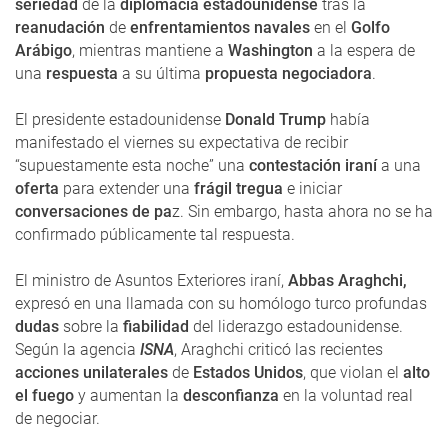
seriedad
de la
diplomacia estadounidense
tras la
reanudación
de
enfrentamientos navales
en el
Golfo
Arábigo
, mientras mantiene a
Washington
a la espera de
una
respuesta
a su última
propuesta negociadora
.
El presidente estadounidense
Donald Trump
había
manifestado el viernes su expectativa de recibir
“supuestamente esta noche” una
contestación iraní
a una
oferta
para extender una
frágil tregua
e iniciar
conversaciones de pa
z. Sin embargo, hasta ahora no se ha
confirmado públicamente tal respuesta.
El ministro de Asuntos Exteriores iraní,
Abbas Araghchi,
expresó en una llamada con su homólogo turco profundas
dudas
sobre la
fiabilidad
del liderazgo estadounidense.
Según la agencia
ISNA
, Araghchi criticó las recientes
acciones unilaterales
de
Estados Unidos
, que violan el
alto
el fuego
y aumentan la
desconfianza
en la voluntad real
de negociar.