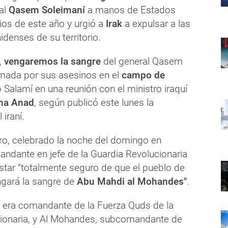
al
Qasem Soleimaní
a manos de Estados
ios de este año y urgió a
Irak
a expulsar a las
denses de su territorio.
,
vengaremos la sangre
del general Qasem
mada por sus asesinos en el
campo de
ó Salamí en una reunión con el ministro iraquí
a Anad
, según publicó este lunes la
 iraní.
ro, celebrado la noche del domingo en
ndante en jefe de la Guardia Revolucionaria
star “totalmente seguro de que el pueblo de
ngará la sangre de
Abu Mahdi al Mohandes"
.
n era comandante de la Fuerza Quds de la
ionaria, y Al Mohandes, subcomandante de