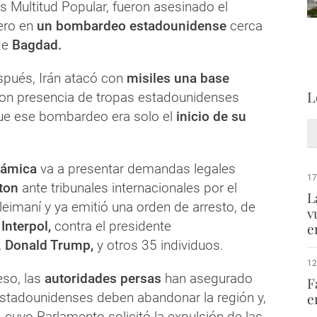
íes Multitud Popular, fueron asesinado el
ero en
un bombardeo estadounidense
cerca
de
Bagdad.
pués, Irán atacó con
misiles una base
L
on presencia de tropas estadounidenses
 que ese bombardeo era solo el
inicio de su
lámica
va a presentar demandas legales
17
ton
ante tribunales internacionales por el
L
eimaní y ya emitió una orden de arresto, de
v
Interpol,
contra el presidente
e
,
Donald Trump,
y otros 35 individuos.
12
eso, las
autoridades persas
han asegurado
F
estadounidenses deben abandonar la región y,
e
k, cuyo Parlamento solicitó la expulsión de las