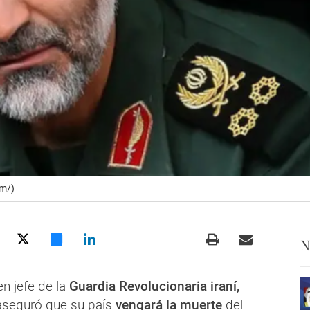
om/)
N
n jefe de la
Guardia Revolucionaria iraní,
aseguró que su país
vengará la muerte
del