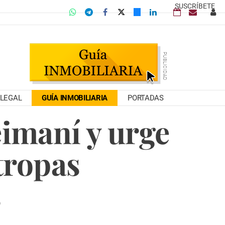
SUSCRÍBETE
LEGAL
GUÍA INMOBILIARIA
PORTADAS
eimaní y urge
 tropas
s