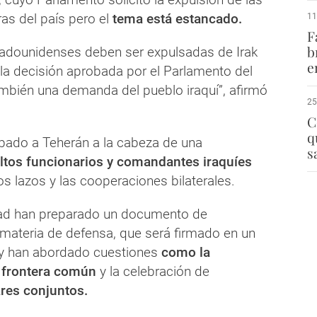
ras del país pero el
tema está estancado.
11
F
b
tadounidenses deben ser expulsadas de Irak
e
la decisión aprobada por el Parlamento del
ambién una demanda del pueblo iraquí”, afirmó
25
C
q
ábado a Teherán a la cabeza de una
s
ltos funcionarios y comandantes iraquíes
los lazos y las cooperaciones bilaterales.
ad han preparado un documento de
materia de defensa, que será firmado en un
 y han abordado cuestiones
como la
a frontera común
y la celebración de
ares conjuntos.