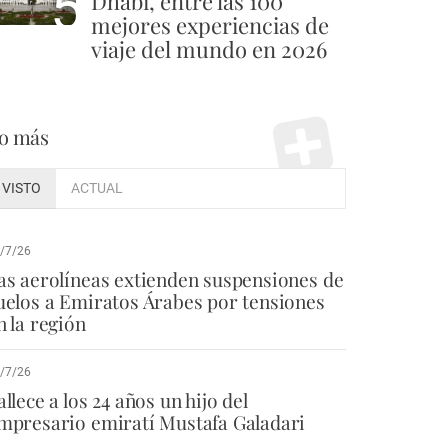
5
Dhabi, entre las 100
mejores experiencias de
viaje del mundo en 2026
o más
VISTO
ACTUAL
/7/26
as aerolíneas extienden suspensiones de
uelos a Emiratos Árabes por tensiones
n la región
/7/26
allece a los 24 años un hijo del
mpresario emiratí Mustafa Galadari