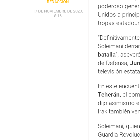
REDACCIÓN
poderoso gener
17 DE NOVIEMBRE DE 2020,
Unidos a princip
8:16
tropas estadouni
“Definitivamente
Soleimani derra
batalla
”, asever
de Defensa,
Jum
televisión estatal
En este encuent
Teherán,
el coma
dijo asimismo e
Irak también ve
Soleimaní, quie
Guardia Revoluc