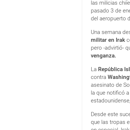
las milicias chi
pasado 3 de en
del aeropuerto 
Una semana des
militar en Irak
c
pero -advirtió-
venganza.
La
República Is
contra
Washing
asesinato de Sol
la que notificó a
estadounidense
Desde este suc
que las tropas 
en especial, Ira