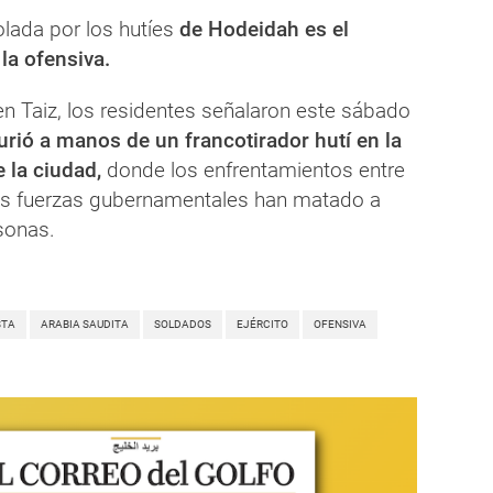
olada por los hutíes
de Hodeidah es el
 la ofensiva.
en Taiz, los residentes señalaron este sábado
rió a manos de un francotirador hutí en la
e la ciudad,
donde los enfrentamientos entre
las fuerzas gubernamentales han matado a
sonas.
STA
ARABIA SAUDITA
SOLDADOS
EJÉRCITO
OFENSIVA