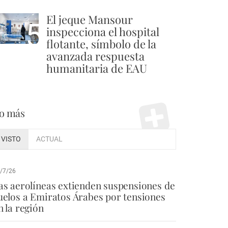
El jeque Mansour
5
inspecciona el hospital
flotante, símbolo de la
avanzada respuesta
humanitaria de EAU
o más
VISTO
ACTUAL
/7/26
as aerolíneas extienden suspensiones de
uelos a Emiratos Árabes por tensiones
n la región