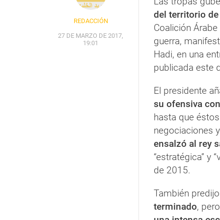
Las tropas gube
del territorio 
REDACCIÓN
Coalición Árabe 
27 DE MARZO DE 2017,
guerra, manifes
19:01
Hadi, en una ent
publicada este 
El presidente a
su ofensiva con
hasta que éstos
negociaciones 
ensalzó al rey 
“estratégica” y “
de 2015.
También predijo
terminado
, per
una intensa esca