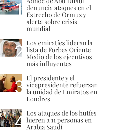
Adnoc de Abu Dhabi
1
denuncia ataques en el
Estrecho de Ormuz y
alerta sobre crisis
mundial
Los emiratíes lideran la
2
lista de Forbes Oriente
Medio de los ejecutivos
más influyentes
El presidente y el
3
vicepresidente refuerzan
la unidad de Emiratos en
Londres
Los ataques de los hutíes
4
hieren a 11 personas en
Arabia Saudí