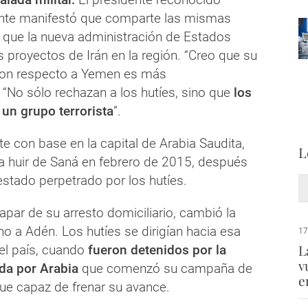
ente manifestó que comparte las mismas
que la nueva administración de Estados
 proyectos de Irán en la región. “Creo que su
con respecto a Yemen es más
“No sólo rechazan a los hutíes, sino que
los
un grupo terrorista
”.
e con base en la capital de Arabia Saudita,
L
 a huir de Saná en febrero de 2015, después
estado perpetrado por los hutíes.
par de su arresto domiciliario, cambió la
o a Adén. Los hutíes se dirigían hacia esa
17
L
del país, cuando
fueron detenidos por la
v
ada por Arabia
que comenzó su campaña de
e
fue capaz de frenar su avance.