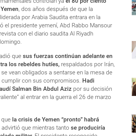
rnamentales controlan ya
el 80 por ciento
de Yemen
, dos años después de que la
liderada por Arabia Saudita entrara en la
tó el presidente yemení, Abd Rabbo Mansour
revista con el diario saudita Al Riyadh
domingo.
ñadió que
sus fuerzas continúan adelante en
tra los rebeldes hutíes,
respaldados por Irán,
 se vean obligados a sentarse en la mesa de
y cumplir con sus compromisos.
Hadi
saudí Salman Bin Abdul Aziz
por su decisión
valiente” al entrar en la guerra el 26 de marzo
 que
la crisis de Yemen “pronto” habrá
o advirtió que mientras tanto
se produciría
lada militar.
El presidente reconocido