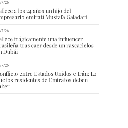
/7/26
allece a los 24 años un hijo del
mpresario emiratí Mustafa Galadari
/7/26
allece trágicamente una influencer
rasileña tras caer desde un rascacielos
n Dubái
/7/26
onflicto entre Estados Unidos e Irán: Lo
ue los residentes de Emiratos deben
aber