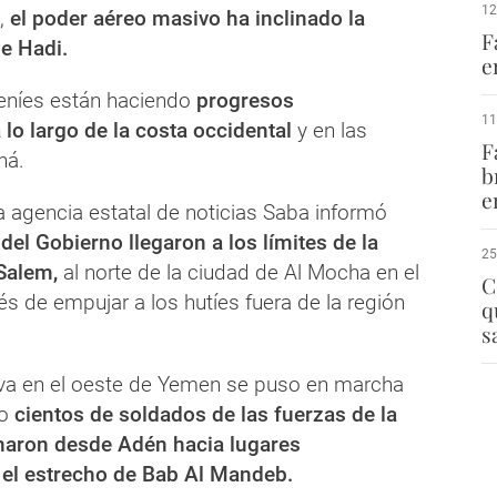
12
,
el poder aéreo masivo ha inclinado la
F
de Hadi.
e
eníes están haciendo
progresos
11
 lo largo de la costa occidental
y en las
F
ná.
b
e
a agencia estatal de noticias Saba informó
 del Gobierno llegaron a los límites de la
25
Salem,
al norte de la ciudad de Al Mocha en el
C
s de empujar a los hutíes fuera de la región
q
s
iva en el oeste de Yemen se puso en marcha
do
cientos de soldados de las fuerzas de la
haron desde Adén hacia lugares
 el estrecho de Bab Al Mandeb.