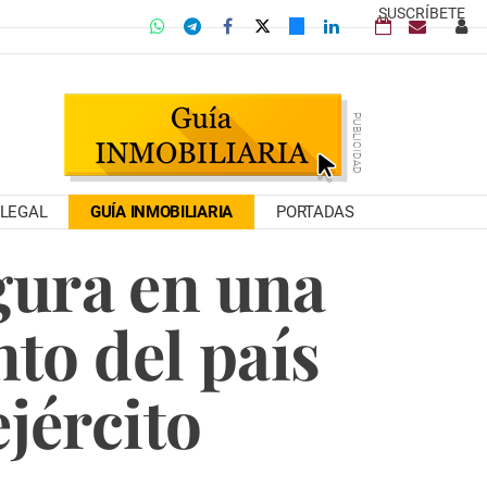
SUSCRÍBETE
LEGAL
GUÍA INMOBILIARIA
PORTADAS
gura en una
nto del país
ejército