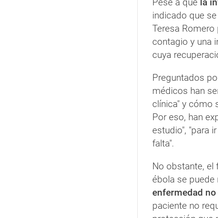
Pese a que
la i
indicado que se 
Teresa Romero p
contagio y una 
cuya recuperació
Preguntados por
médicos han se
clínica" y cómo
Por eso, han exp
estudio", "para 
falta".
No obstante, el 
ébola se puede
enfermedad no t
paciente no req