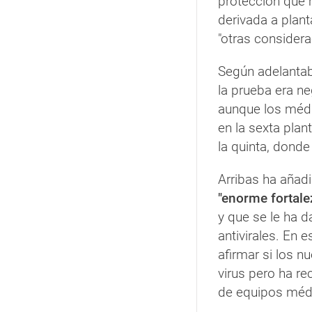
protección que m
derivada a plant
"otras considera
Según adelantaba
la prueba era ne
aunque los médi
en la sexta plan
la quinta, donde
Arribas ha añad
"enorme fortale
y que se le ha 
antivirales. En 
afirmar si los 
virus pero ha re
de equipos médi