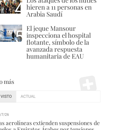
Los ataques de los hutíes
4
hieren a 11 personas en
Arabia Saudí
El jeque Mansour
5
inspecciona el hospital
flotante, símbolo de la
avanzada respuesta
humanitaria de EAU
o más
VISTO
ACTUAL
/7/26
as aerolíneas extienden suspensiones de
uelos a Emiratos Árabes por tensiones