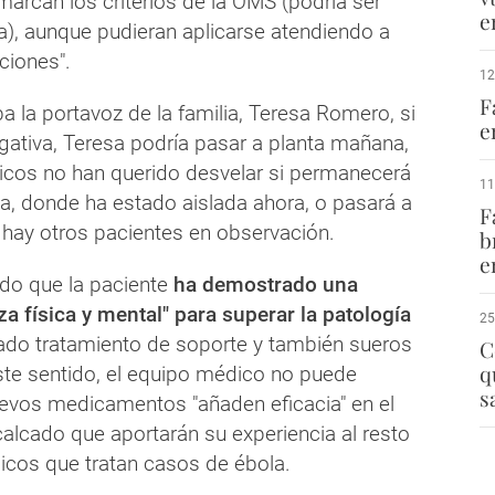
arcan los criterios de la OMS (podría ser
e
a), aunque pudieran aplicarse atendiendo a
ciones".
12
F
 la portavoz de la familia, Teresa Romero, si
e
gativa, Teresa podría pasar a planta mañana,
cos no han querido desvelar si permanecerá
11
ta, donde ha estado aislada ahora, o pasará a
F
 hay otros pacientes en observación.
b
e
ido que la paciente
ha demostrado una
za física y mental" para superar la patología
25
dado tratamiento de soporte y también sueros
C
q
este sentido, el equipo médico no puede
s
nuevos medicamentos "añaden eficacia" en el
calcado que aportarán su experiencia al resto
cos que tratan casos de ébola.