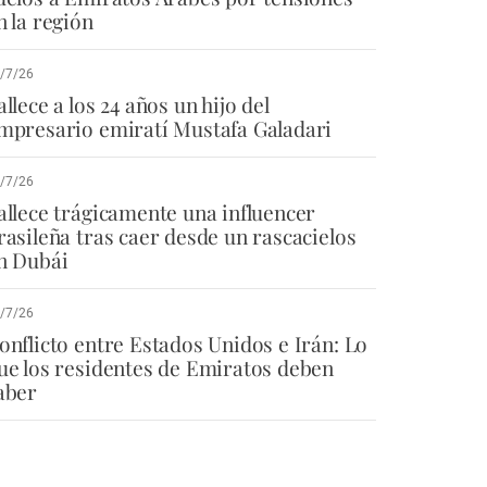
n la región
/7/26
allece a los 24 años un hijo del
mpresario emiratí Mustafa Galadari
/7/26
allece trágicamente una influencer
rasileña tras caer desde un rascacielos
n Dubái
/7/26
onflicto entre Estados Unidos e Irán: Lo
ue los residentes de Emiratos deben
aber