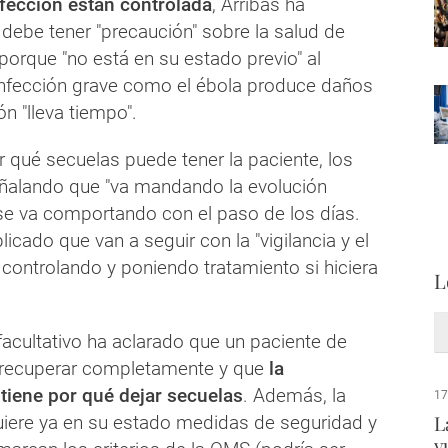
nfección están controlada
, Arribas ha
debe tener "precaución" sobre la salud de
orque "no está en su estado previo" al
infección grave como el ébola produce daños
n "lleva tiempo".
 qué secuelas puede tener la paciente, los
ñalando que "va mandando la evolución
 se va comportando con el paso de los días.
licado que van a seguir con la "vigilancia y el
ir controlando y poniendo tratamiento si hiciera
L
facultativo ha aclarado que un paciente de
 recuperar completamente y que
la
iene por qué dejar secuelas
. Además, la
17
L
uiere ya en su estado medidas de seguridad y
v