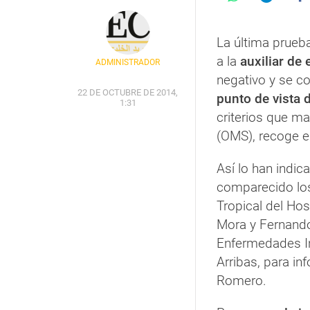
La última prueb
a la
auxiliar de
ADMINISTRADOR
negativo y se co
22 DE OCTUBRE DE 2014,
punto de vista 
1:31
criterios que ma
(OMS), recoge e
Así lo han indi
comparecido los
Tropical del Hos
Mora y Fernando 
Enfermedades I
Arribas, para in
Romero.