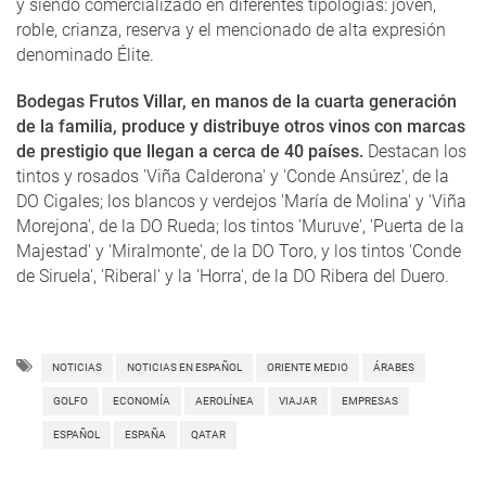
y siendo comercializado en diferentes tipologías: joven,
roble, crianza, reserva y el mencionado de alta expresión
denominado Élite.
Bodegas Frutos Villar, en manos de la cuarta generación
de la familia, produce y distribuye otros vinos con marcas
de prestigio que llegan a cerca de 40 países.
Destacan los
tintos y rosados 'Viña Calderona' y 'Conde Ansúrez', de la
DO Cigales; los blancos y verdejos 'María de Molina' y 'Viña
Morejona', de la DO Rueda; los tintos 'Muruve', 'Puerta de la
Majestad' y 'Miralmonte', de la DO Toro, y los tintos 'Conde
de Siruela', 'Riberal' y la 'Horra', de la DO Ribera del Duero.
NOTICIAS
NOTICIAS EN ESPAÑOL
ORIENTE MEDIO
ÁRABES
GOLFO
ECONOMÍA
AEROLÍNEA
VIAJAR
EMPRESAS
ESPAÑOL
ESPAÑA
QATAR