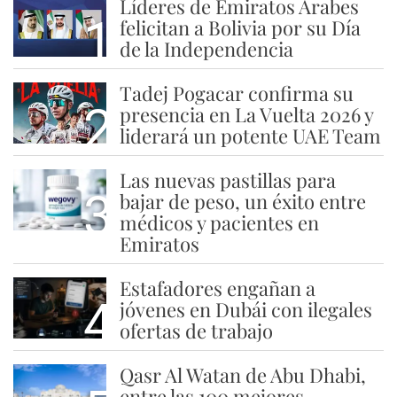
Líderes de Emiratos Árabes
1
felicitan a Bolivia por su Día
de la Independencia
Tadej Pogacar confirma su
2
presencia en La Vuelta 2026 y
liderará un potente UAE Team
Las nuevas pastillas para
3
bajar de peso, un éxito entre
médicos y pacientes en
Emiratos
Estafadores engañan a
4
jóvenes en Dubái con ilegales
ofertas de trabajo
Qasr Al Watan de Abu Dhabi,
entre las 100 mejores