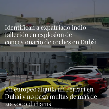
Identifican a expatriado indio
fallecido en explosión de
concesionario de coches en Dubái
Un europeo alquila un Ferrari en
Dubái y no paga multas de más de
200.000 dirhams