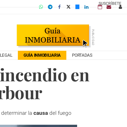
SUSCRÍBETE
LEGAL
GUÍA INMOBILIARIA
PORTADAS
incendio en
rbour
a determinar la
causa
del fuego