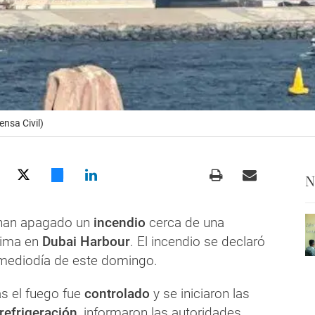
ensa Civil)
N
an apagado un
incendio
cerca de una
tima en
Dubai Harbour
. El incendio se declaró
mediodía de este domingo.
as el fuego fue
controlado
y se iniciaron las
refrigeración
, informaron las autoridades.