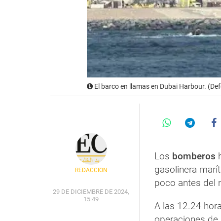
El barco en llamas en Dubai Harbour. (Def
Los
bomberos
h
gasolinera marí
REDACCIÓN
poco antes del 
29 DE DICIEMBRE DE 2024,
15:49
A las 12.24 hor
operaciones de