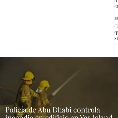
b
e
25
C
q
s
Policía de Abu Dhabi controla
incendio en edificio en Yas Island