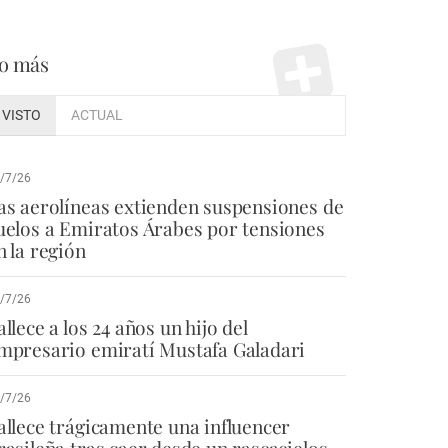
o más
VISTO
ACTUAL
/7/26
as aerolíneas extienden suspensiones de
uelos a Emiratos Árabes por tensiones
n la región
/7/26
allece a los 24 años un hijo del
mpresario emiratí Mustafa Galadari
/7/26
allece trágicamente una influencer