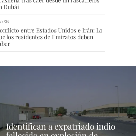
rasileña tras caer desde un rascacielos
n Dubái
/7/26
onflicto entre Estados Unidos e Irán: Lo
ue los residentes de Emiratos deben
aber
Identifican a expatriado indio
fallecido en explosión de