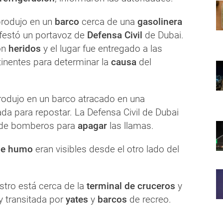
 produjo en un
barco
cerca de una
gasolinera
ifestó un portavoz de
Defensa Civil
de Dubai.
on
heridos
y el lugar fue entregado a las
tinentes para determinar la
causa
del
produjo en un barco atracado en una
zada para repostar. La Defensa Civil de Dubai
o de bomberos para
apagar
las llamas.
de humo
eran visibles desde el otro lado del
estro está cerca de la
terminal de cruceros
y
 transitada por
yates
y
barcos
de recreo.