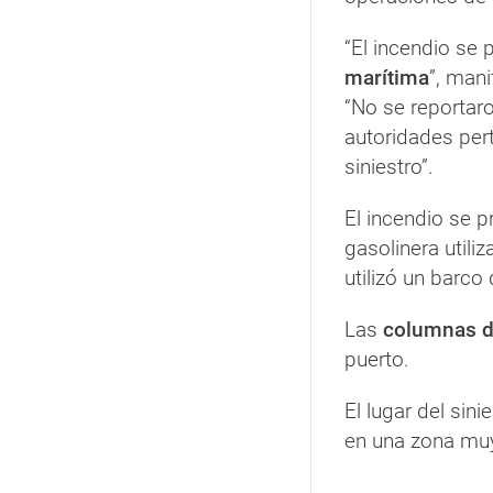
“El incendio se
marítima
”, man
“No se reportar
autoridades per
siniestro”.
El incendio se 
gasolinera utili
utilizó un barc
Las
columnas 
puerto.
El lugar del sini
en una zona muy