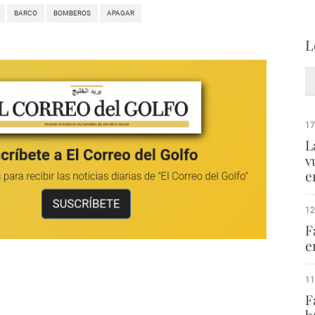
BARCO
BOMBEROS
APAGAR
L
17
L
v
e
12
F
e
11
F