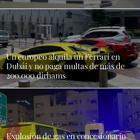
Un europeo alquila un Ferrari en
Dubái y no paga multas de más de
200.000 dirhams
Explosión de gas en concesionario