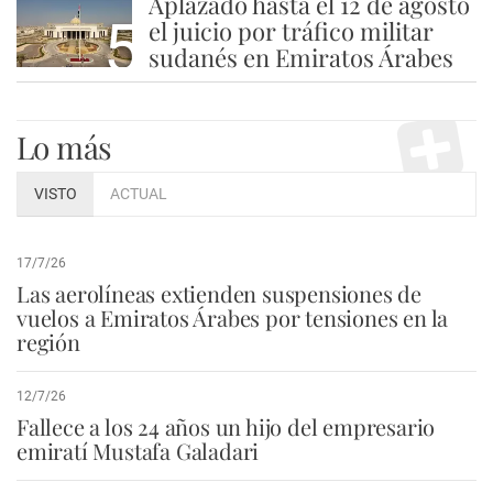
Aplazado hasta el 12 de agosto
5
el juicio por tráfico militar
sudanés en Emiratos Árabes
Lo más
VISTO
ACTUAL
17/7/26
Las aerolíneas extienden suspensiones de
vuelos a Emiratos Árabes por tensiones en la
región
12/7/26
Fallece a los 24 años un hijo del empresario
emiratí Mustafa Galadari