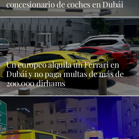
concesionario de coches en Dubái
Un europeo alquila un Ferrari en
Dubái y no paga multas de más de
200.000 dirhams