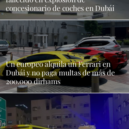
concesionario de coches en Dubái
Un europeo alquila un Ferrari en
Dubái y no paga multas de más de
200.000 dirhams