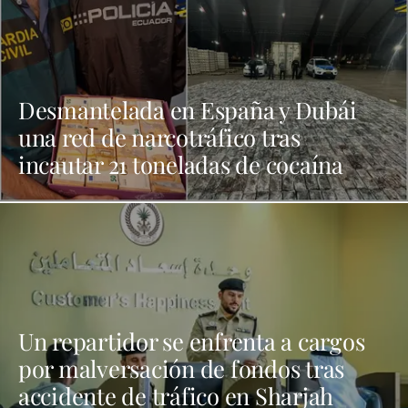
Desmantelada en España y Dubái
una red de narcotráfico tras
incautar 21 toneladas de cocaína
Un repartidor se enfrenta a cargos
por malversación de fondos tras
accidente de tráfico en Sharjah