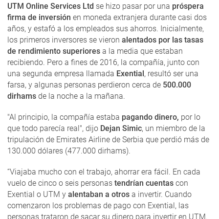
UTM Online Services Ltd
se hizo pasar por una
próspera
firma de inversión
en moneda extranjera durante casi dos
años, y estafó a los empleados sus ahorros. Inicialmente,
los primeros inversores se vieron
alentados por las tasas
de rendimiento superiores
a la media que estaban
recibiendo. Pero a fines de 2016, la compañía, junto con
una segunda empresa llamada
Exential
, resultó ser una
farsa, y algunas personas perdieron cerca de
500.000
dirhams
de la noche a la mañana.
"Al principio, la compañía estaba
pagando dinero,
por lo
que todo parecía real", dijo
Dejan Simic
, un miembro de la
tripulación de Emirates Airline de Serbia que perdió más de
130.000 dólares (477.000 dirhams).
“Viajaba mucho con el trabajo, ahorrar era fácil. En cada
vuelo de cinco o seis personas
tendrían cuentas
con
Exential o UTM y
alentaban a otros
a invertir. Cuando
comenzaron los problemas de pago con Exential, las
personas trataron de sacar su dinero para invertir en UTM.