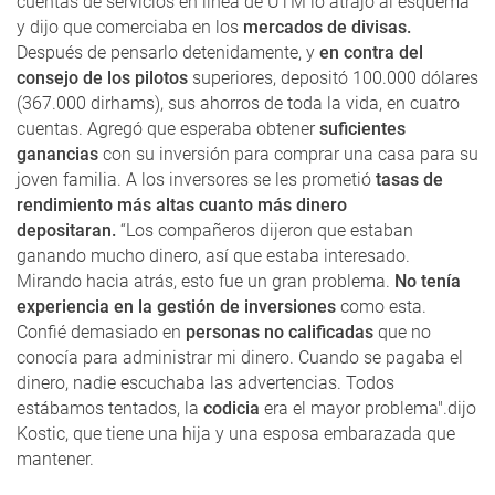
cuentas de servicios en línea de UTM lo atrajo al esquema
y dijo que comerciaba en los
mercados de divisas.
Después de pensarlo detenidamente, y
en contra del
consejo de los pilotos
superiores, depositó 100.000 dólares
(367.000 dirhams), sus ahorros de toda la vida, en cuatro
cuentas. Agregó que esperaba obtener
suficientes
ganancias
con su inversión para comprar una casa para su
joven familia. A los inversores se les prometió
tasas de
rendimiento más altas cuanto más dinero
depositaran.
“Los compañeros dijeron que estaban
ganando mucho dinero, así que estaba interesado.
Mirando hacia atrás, esto fue un gran problema.
No tenía
experiencia en la gestión de inversiones
como esta.
Confié demasiado en
personas no calificadas
que no
conocía para administrar mi dinero. Cuando se pagaba el
dinero, nadie escuchaba las advertencias. Todos
estábamos tentados, la
codicia
era el mayor problema".dijo
Kostic, que tiene una hija y una esposa embarazada que
mantener.