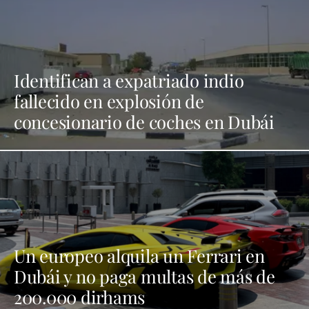
Identifican a expatriado indio
fallecido en explosión de
concesionario de coches en Dubái
Un europeo alquila un Ferrari en
Dubái y no paga multas de más de
200.000 dirhams