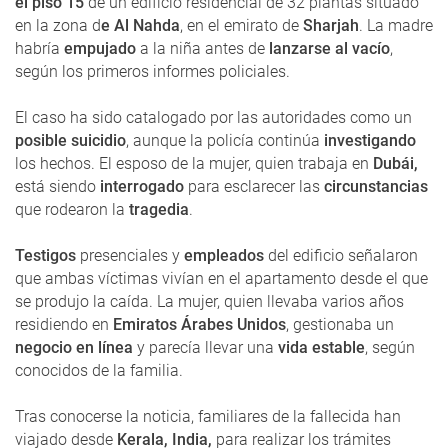
el piso 15
de un edificio residencial de 32 plantas situado
en la zona d
e Al Nahda
, en el emirato de
Sharjah
. La madre
habría
empujado
a la niña antes de
lanzarse al vacío
,
según los primeros informes policiales.
El caso ha sido catalogado por las autoridades como un
posible suicidio
, aunque la policía continúa
investigando
los hechos. El esposo de la mujer, quien trabaja en
Dubái,
está siendo
interrogado
para esclarecer las
circunstancias
que rodearon la
tragedia
.
Testigos
presenciales y
empleados
del edificio señalaron
que ambas víctimas vivían en el apartamento desde el que
se produjo la caída. La mujer, quien llevaba varios años
residiendo en
Emiratos Árabes Unidos
, gestionaba un
negocio en línea
y parecía llevar una
vida estable
, según
conocidos de la familia.
Tras conocerse la noticia, familiares de la fallecida han
viajado desde
Kerala, India,
para realizar los trámites