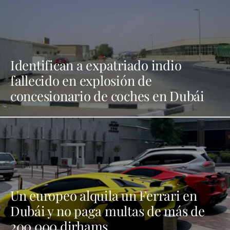
Identifican a expatriado indio
fallecido en explosión de
concesionario de coches en Dubái
Un europeo alquila un Ferrari en
Dubái y no paga multas de más de
200.000 dirhams