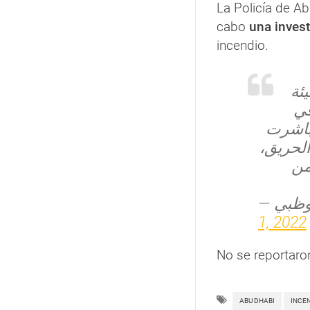
La Policía de A
cabo
una invest
incendio.
| 
في
 باشرت
الحريق
من
1, 2022
No se reportaro
ABU DHABI
INCE