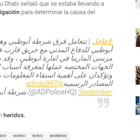
bu Dhabi señaló que se estaba llevando a
igación
para determinar la causa del
#عاجل
تتعامل فرق شرطة أبوظبي وهيئة
أبوظبي للدفاع المدني مع حريق قارب 
مرسى المارينا في امارة ابوظبي ، وقد
الجهات المختصه عملها لمعرفة أسباب ،
وتؤكدان على أهمية استقاء المعلومات 
@adcda997
المصادر الرسميه
— شرطة أبوظبي (@ADPoliceHQ)
September
n
heridos.
NDIO
MARINA
BARCO
BOMBEROS