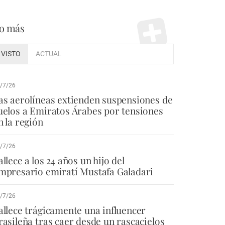
o más
VISTO
ACTUAL
/7/26
as aerolíneas extienden suspensiones de
uelos a Emiratos Árabes por tensiones
n la región
/7/26
allece a los 24 años un hijo del
mpresario emiratí Mustafa Galadari
/7/26
allece trágicamente una influencer
rasileña tras caer desde un rascacielos