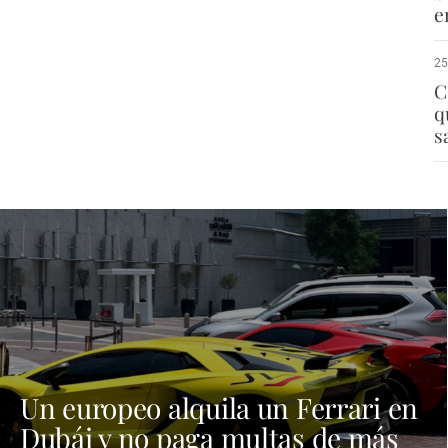
e
25
C
q
s
Un europeo alquila un Ferrari en
Dubái y no paga multas de más