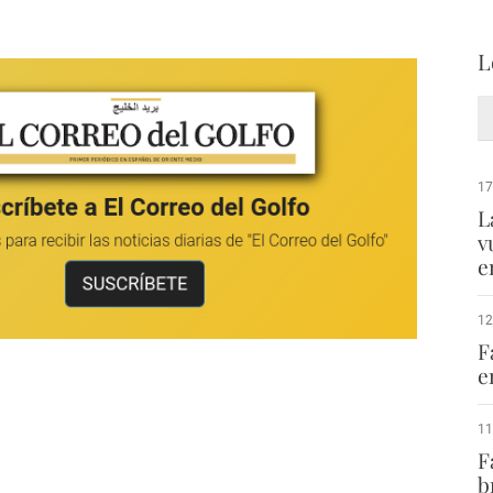
L
17
L
v
e
12
F
e
11
F
b