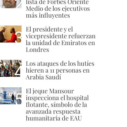
2
lista de Forbes Oriente
Medio de los ejecutivos
más influyentes
El presidente y el
3
vicepresidente refuerzan
la unidad de Emiratos en
Londres
Los ataques de los hutíes
4
hieren a 11 personas en
Arabia Saudí
El jeque Mansour
5
inspecciona el hospital
flotante, símbolo de la
avanzada respuesta
humanitaria de EAU