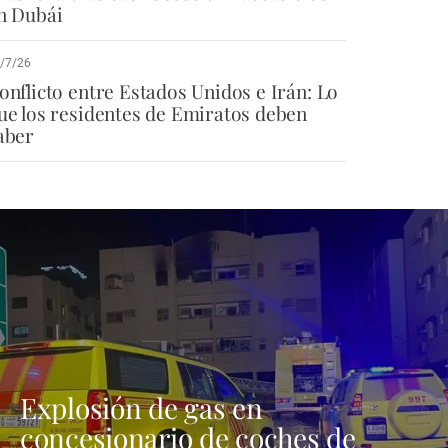
n Dubái
/7/26
onflicto entre Estados Unidos e Irán: Lo
ue los residentes de Emiratos deben
aber
Explosión de gas en
concesionario de coches de