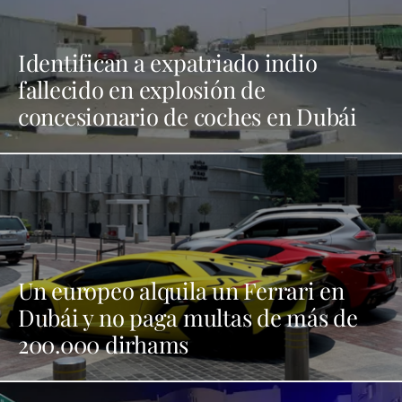
Identifican a expatriado indio
fallecido en explosión de
concesionario de coches en Dubái
Un europeo alquila un Ferrari en
Dubái y no paga multas de más de
200.000 dirhams