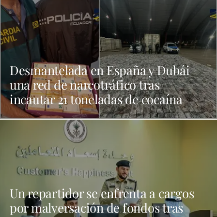
Desmantelada en España y Dubái
una red de narcotráfico tras
incautar 21 toneladas de cocaína
Un repartidor se enfrenta a cargos
por malversación de fondos tras