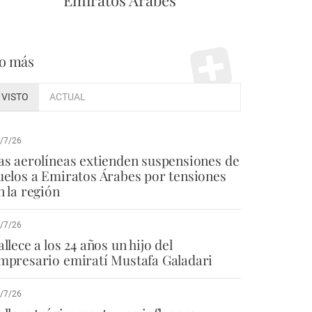
Emiratos Árabes
o más
VISTO
ACTUAL
/7/26
as aerolíneas extienden suspensiones de
uelos a Emiratos Árabes por tensiones
n la región
/7/26
allece a los 24 años un hijo del
mpresario emiratí Mustafa Galadari
/7/26