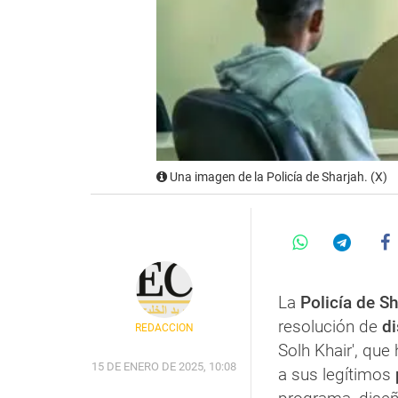
Una imagen de la Policía de Sharjah. (X)
La
Policía de S
resolución de
di
REDACCIÓN
Solh Khair', qu
15 DE ENERO DE 2025, 10:08
a sus legítimos