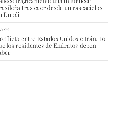
allece trágicamente una influencer
rasileña tras caer desde un rascacielos
n Dubái
/7/26
onflicto entre Estados Unidos e Irán: Lo
ue los residentes de Emiratos deben
aber