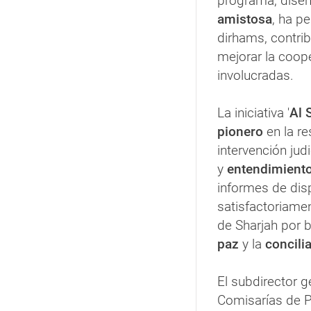
programa, diseñ
amistosa
, ha p
dirhams, contrib
mejorar la coope
involucradas.
La iniciativa '
Al 
pionero
en la re
intervención ju
y
entendimient
informes de dis
satisfactoriame
de Sharjah por b
paz
y la
concili
El subdirector g
Comisarías de Po