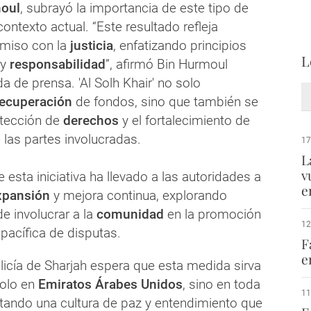
moul
, subrayó la importancia de este tipo de
 contexto actual. “Este resultado refleja
miso con la
justicia
, enfatizando principios
L
 y
responsabilidad
”, afirmó Bin Hurmoul
a de prensa. 'Al Solh Khair' no solo
recuperación
de fondos, sino que también se
otección de
derechos
y el fortalecimiento de
 las partes involucradas.
17
L
v
e esta iniciativa ha llevado a las autoridades a
e
xpansión
y mejora continua, explorando
 involucrar a la
comunidad
en la promoción
12
 pacífica de disputas.
F
e
licía de Sharjah espera que esta medida sirva
solo en
Emiratos Árabes Unidos
, sino en toda
11
ntando una cultura de paz y entendimiento que