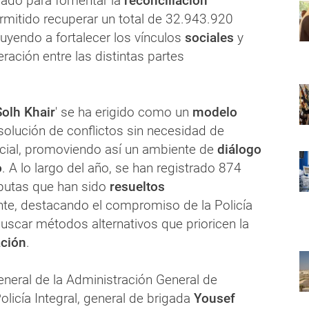
ado para fomentar la
reconciliación
ermitido recuperar un total de 32.943.920
uyendo a fortalecer los vínculos
sociales
y
ración entre las distintas partes
Solh Khair
' se ha erigido como un
modelo
solución de conflictos sin necesidad de
dicial, promoviendo así un ambiente de
diálogo
o
. A lo largo del año, se han registrado 874
putas que han sido
resueltos
nte, destacando el compromiso de la Policía
uscar métodos alternativos que prioricen la
ación
.
eneral de la Administración General de
licía Integral, general de brigada
Yousef