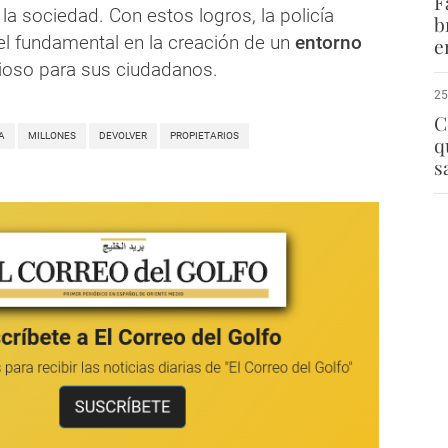
F
 la sociedad. Con estos logros, la policía
b
el fundamental en la creación de un
entorno
e
ioso para sus ciudadanos.
25
C
A
MILLONES
DEVOLVER
PROPIETARIOS
q
s