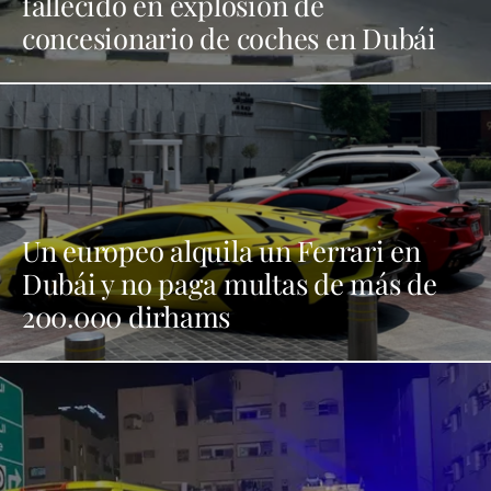
fallecido en explosión de
concesionario de coches en Dubái
Un europeo alquila un Ferrari en
Dubái y no paga multas de más de
200.000 dirhams