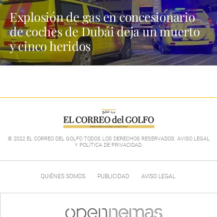
Explosión de gas en concesionario
de coches de Dubái deja un muerto
y cinco heridos
© 2022 EL CORREO DEL GOLFO TODOS LOS DERECHOS RESERVADOS. AVISO LEGAL
Y POLÍTICA DE PRIVACIDAD
.
QUIÉNES SOMOS
PUBLICIDAD
AVISO LEGAL