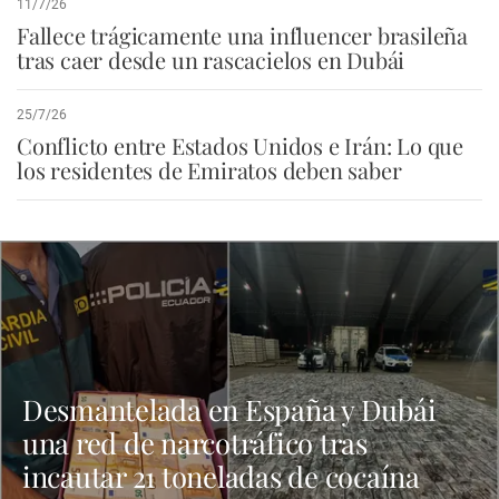
11/7/26
Fallece trágicamente una influencer brasileña
tras caer desde un rascacielos en Dubái
25/7/26
Conflicto entre Estados Unidos e Irán: Lo que
los residentes de Emiratos deben saber
Desmantelada en España y Dubái
una red de narcotráfico tras
incautar 21 toneladas de cocaína