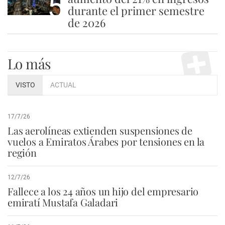
5
durante el primer semestre
de 2026
Lo más
VISTO
ACTUAL
17/7/26
Las aerolíneas extienden suspensiones de
vuelos a Emiratos Árabes por tensiones en la
región
12/7/26
Fallece a los 24 años un hijo del empresario
emiratí Mustafa Galadari