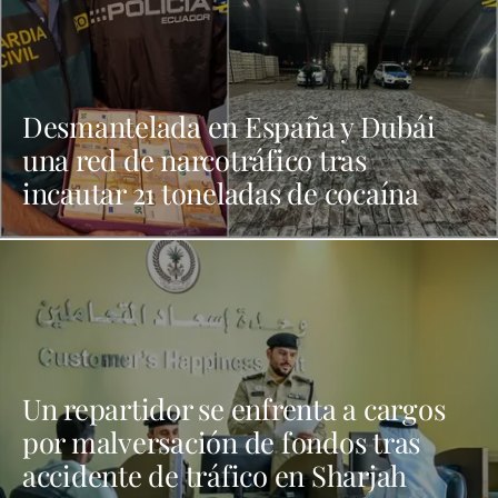
Desmantelada en España y Dubái
una red de narcotráfico tras
incautar 21 toneladas de cocaína
Un repartidor se enfrenta a cargos
por malversación de fondos tras
accidente de tráfico en Sharjah