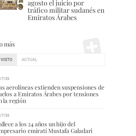
5
agosto el juicio por
tráfico militar sudanés en
Emiratos Árabes
o más
VISTO
ACTUAL
/7/26
as aerolíneas extienden suspensiones de
uelos a Emiratos Árabes por tensiones
n la región
/7/26
allece a los 24 años un hijo del
mpresario emiratí Mustafa Galadari