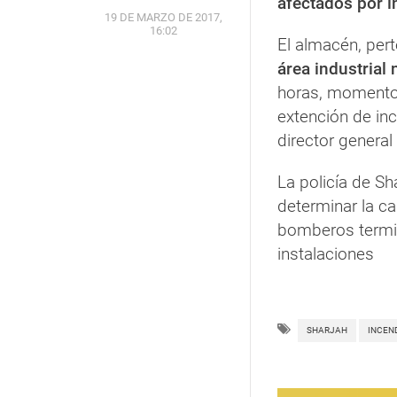
afectados por 
19 DE MARZO DE 2017,
16:02
El almacén, per
área industrial
horas, momento 
extención de in
director general
La policía de Sh
determinar la c
bomberos termin
instalaciones
SHARJAH
INCEN