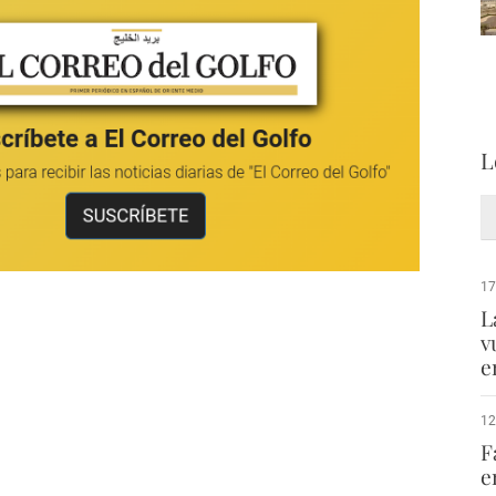
L
17
L
v
e
12
F
e