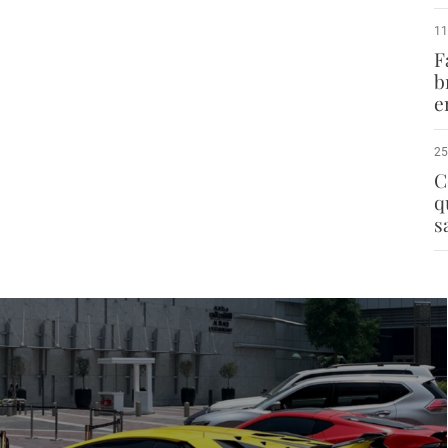
11
F
b
e
25
C
q
s