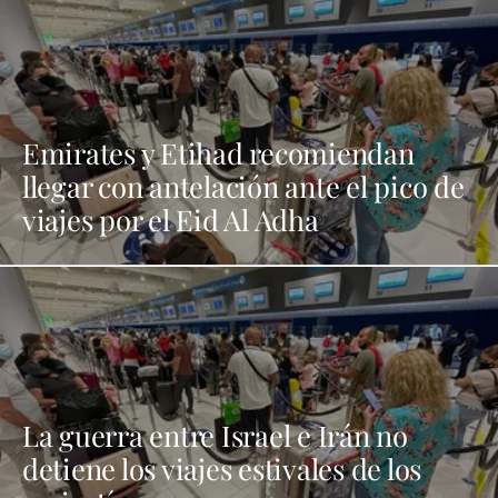
Emirates y Etihad recomiendan
llegar con antelación ante el pico de
viajes por el Eid Al Adha
La guerra entre Israel e Irán no
detiene los viajes estivales de los