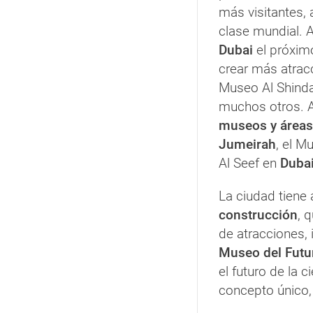
más visitantes,
clase mundial. 
Dubai
el próximo
crear más atracc
Museo Al Shinda
muchos otros. A
museos y áreas
Jumeirah
, el M
Al Seef en
Dubai
La ciudad tien
construcción
, 
de atracciones, i
Museo del Futu
el futuro de la c
concepto único