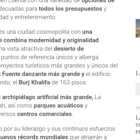
ién cuenta con una variedad de
opciones de
decuadas para
todos los presupuestos
y
ad y entretenimiento.
es una ciudad cosmopolita con
una
ue combina modernidad y originalidad
.
a vista atractiva del
desierto de
untos de referencia únicos y alberga
proyectos turísticos más grandes y únicos del
L
a Fuente danzante más grande y
el edificio
ndo, el
Burj Khalifa
de 163 pisos.
l archipiélago artificial más grande,
La
ah, así como
parques acuáticos
y
17
versos
centros comerciales
.
L
v
 por su liderazgo y sus continuos esfuerzos
e
uevos récords mundiales
que atraerán a