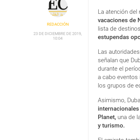
La atención del
vacaciones de 
REDACCIÓN
lista de destino
23 DE DICIEMBRE DE 2019,
estupendas opc
10:04
Las autoridades
señalan que Dub
durante el perí
a cabo eventos 
los grupos de e
Asimismo, Dubai
internacionales
Planet,
una de la
y turismo.