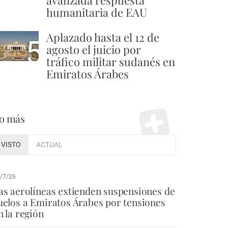
humanitaria de EAU
Aplazado hasta el 12 de
5
agosto el juicio por
tráfico militar sudanés en
Emiratos Árabes
o más
VISTO
ACTUAL
/7/26
as aerolíneas extienden suspensiones de
uelos a Emiratos Árabes por tensiones
n la región