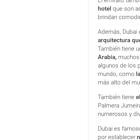
El emirato tamb
hotel
que son a
brindan comodid
Además, Dubai 
arquitectura q
También tiene un
Arabia,
muchos p
algunos de los 
mundo, como
l
más alto del mu
También tiene
e
Palmera Jumeir
numerosos y di
Dubai es famoso
por establecer
n