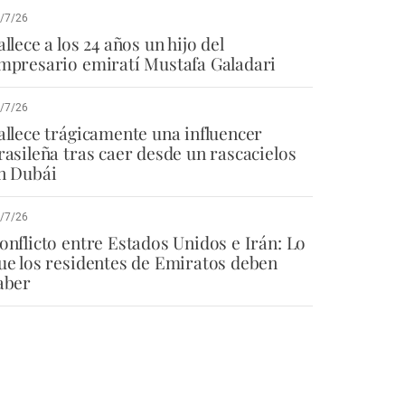
/7/26
allece a los 24 años un hijo del
mpresario emiratí Mustafa Galadari
/7/26
allece trágicamente una influencer
rasileña tras caer desde un rascacielos
n Dubái
/7/26
onflicto entre Estados Unidos e Irán: Lo
ue los residentes de Emiratos deben
aber