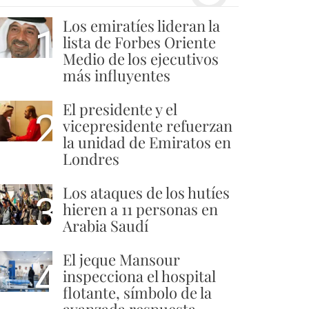
Los emiratíes lideran la
1
lista de Forbes Oriente
Medio de los ejecutivos
más influyentes
El presidente y el
2
vicepresidente refuerzan
la unidad de Emiratos en
Londres
Los ataques de los hutíes
3
hieren a 11 personas en
Arabia Saudí
El jeque Mansour
4
inspecciona el hospital
flotante, símbolo de la
avanzada respuesta