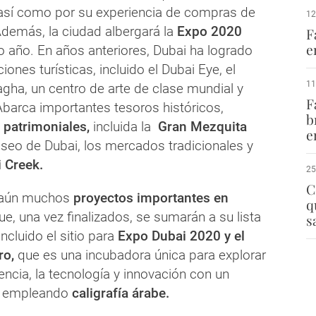
 así como por su experiencia de compras de
12
Además, la ciudad albergará la
Expo 2020
F
e
 año. En años anteriores, Dubai ha logrado
iones turísticas, incluido el Dubai Eye, el
11
gha, un centro de arte de clase mundial y
F
barca importantes tesoros históricos,
b
 patrimoniales,
incluida la
Gran Mezquita
e
useo de Dubai, los mercados tradicionales y
 Creek.
25
C
e aún muchos
proyectos importantes en
q
que, una vez finalizados, se sumarán a su lista
s
ncluido el sitio para
Expo Dubai 2020 y el
ro,
que es una incubadora única para explorar
iencia, la tecnología y innovación con un
, empleando
caligrafía árabe.