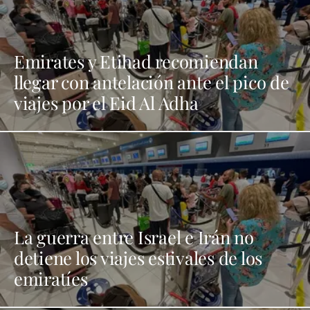
Emirates y Etihad recomiendan
llegar con antelación ante el pico de
viajes por el Eid Al Adha
La guerra entre Israel e Irán no
detiene los viajes estivales de los
emiratíes