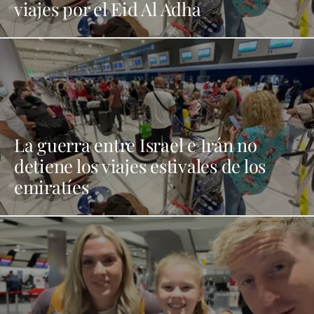
viajes por el Eid Al Adha
La guerra entre Israel e Irán no
detiene los viajes estivales de los
emiratíes