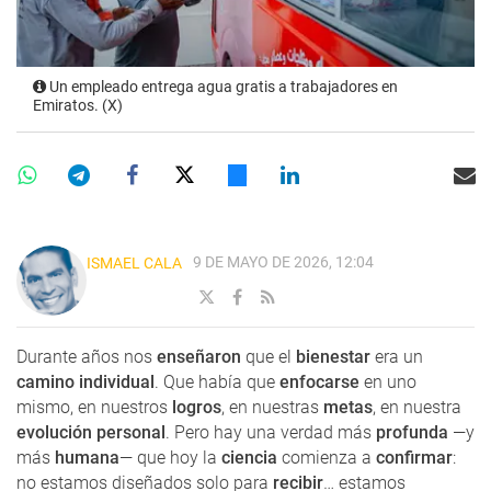
Un empleado entrega agua gratis a trabajadores en
Emiratos. (X)
9 DE MAYO DE 2026, 12:04
ISMAEL CALA
Durante años nos
enseñaron
que el
bienestar
era un
camino individual
. Que había que
enfocarse
en uno
mismo, en nuestros
logros
, en nuestras
metas
, en nuestra
evolución personal
. Pero hay una verdad más
profunda
—y
más
humana
— que hoy la
ciencia
comienza a
confirmar
:
no estamos diseñados solo para
recibir
… estamos