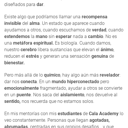
diseñados para
dar
.
Existe algo que podríamos llamar una
recompensa
invisible
del
alma
. Un estado que aparece cuando
ayudamos a otros, cuando escuchamos de
verdad
, cuando
extendemos
la
mano
sin
esperar
nada a
cambio
. No es
una
metáfora espiritual.
Es biología. Cuando damos,
nuestro
cerebro
libera sustancias que elevan el
ánimo
,
reducen el
estrés
y generan una sensación
genuina
de
bienestar.
Pero más allá de lo
químico
, hay algo aún más
revelador
:
dar nos
conecta
. En un
mundo hiperconectado
pero
emocionalmente
fragmentado, ayudar a otros se convierte
en un
puente
. Nos saca del
aislamiento
, nos devuelve al
sentido,
nos recuerda que no estamos solos.
En mis mentorías con mis
estudiantes
de
Cala Academy
lo
veo constantemente. Personas que llegan
agotadas,
abrumadas,
centradas en sus propios desafíos… y que