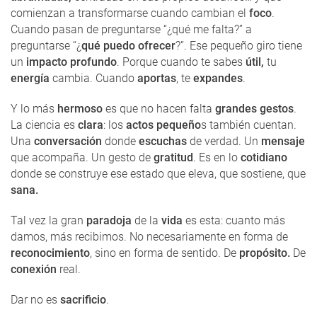
comienzan a transformarse cuando cambian el
foco
.
Cuando pasan de preguntarse “¿qué me falta?” a
preguntarse “¿
qué puedo ofrecer
?”. Ese pequeño giro tiene
un
impacto profundo
. Porque cuando te sabes
útil,
tu
energía
cambia. Cuando
aportas
, te
expandes
.
Y lo más
hermoso
es que no hacen falta
grandes gestos
.
La ciencia es
clara
: los
actos pequeño
s también cuentan.
Una
conversación
donde
escuchas
de verdad. Un
mensaje
que acompaña. Un gesto de
gratitud
. Es en lo
cotidiano
donde se construye ese estado que eleva, que sostiene, que
sana.
Tal vez la gran
paradoja
de la
vida
es esta: cuanto más
damos, más recibimos. No necesariamente en forma de
reconocimiento
, sino en forma de sentido. De
propósito.
De
conexión
real.
Dar no es
sacrificio
.