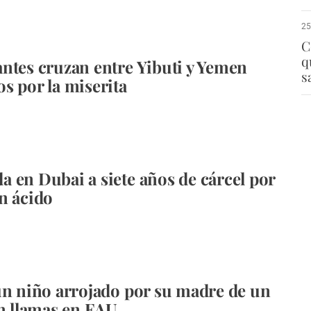
25
C
q
ntes cruzan entre Yibuti y Yemen
s
s por la miserita
 en Dubai a siete años de cárcel por
n ácido
un niño arrojado por su madre de un
en llamas en EAU