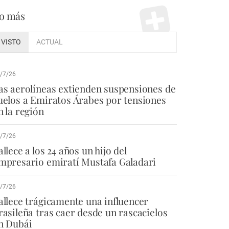
o más
VISTO
ACTUAL
/7/26
as aerolíneas extienden suspensiones de
uelos a Emiratos Árabes por tensiones
n la región
/7/26
allece a los 24 años un hijo del
mpresario emiratí Mustafa Galadari
/7/26
allece trágicamente una influencer
rasileña tras caer desde un rascacielos
n Dubái