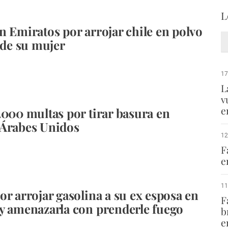
L
n Emiratos por arrojar chile en polvo
s de su mujer
17
L
v
e
.000 multas por tirar basura en
 Árabes Unidos
12
F
e
11
or arrojar gasolina a su ex esposa en
F
y amenazarla con prenderle fuego
b
e