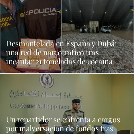
Desmantelada en España y Dubái
una red de narcotráfico tras
incautar 21 toneladas de cocaína
Un repartidor se enfrenta a cargos
por malversación de fondos tras