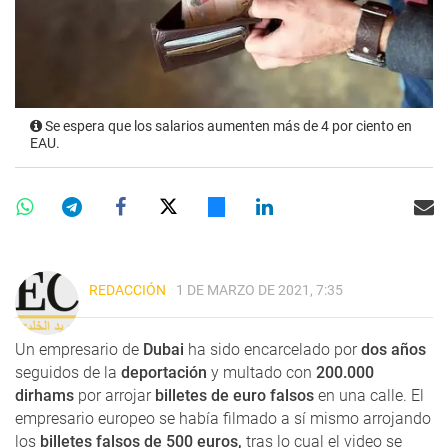
Se espera que los salarios aumenten más de 4 por ciento en
EAU.
REDACCIÓN
1 DE MARZO DE 2021, 7:35
Un empresario de
Dubai
ha sido encarcelado por
dos años
seguidos de la
deportación
y multado con
200.000
dirhams
por arrojar
billetes de euro falsos
en una calle. El
empresario europeo se había filmado a sí mismo arrojando
los
billetes falsos de 500 euros,
tras lo cual el video se