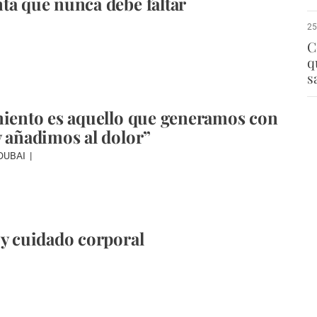
ta que nunca debe faltar
25
C
q
s
miento es aquello que generamos con
y añadimos al dolor”
 DUBAI
 y cuidado corporal