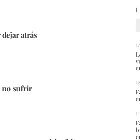
L
 dejar atrás
17
L
v
e
12
 no sufrir
F
e
11
F
b
e