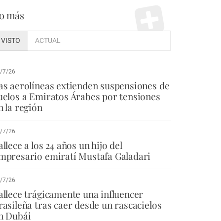
o más
VISTO
ACTUAL
/7/26
as aerolíneas extienden suspensiones de
uelos a Emiratos Árabes por tensiones
n la región
/7/26
allece a los 24 años un hijo del
mpresario emiratí Mustafa Galadari
/7/26
allece trágicamente una influencer
rasileña tras caer desde un rascacielos
n Dubái