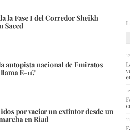
a la Fase I del Corredor Sheikh
L
n Saeed
17
la autopista nacional de Emiratos
L
v
 llama E-11?
e
12
F
e
idos por vaciar un extintor desde un
 marcha en Riad
11
F