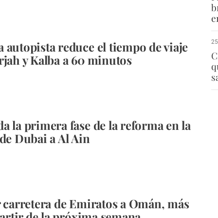
b
e
25
 autopista reduce el tiempo de viaje
C
rjah y Kalba a 60 minutos
q
s
a la primera fase de la reforma en la
 de Dubai a Al Ain
r carretera de Emiratos a Omán, más
 partir de la próxima semana