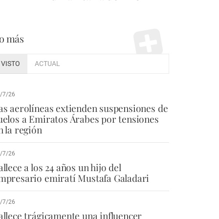
o más
VISTO
ACTUAL
/7/26
as aerolíneas extienden suspensiones de
uelos a Emiratos Árabes por tensiones
n la región
/7/26
allece a los 24 años un hijo del
mpresario emiratí Mustafa Galadari
/7/26
allece trágicamente una influencer