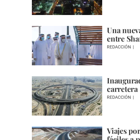
Una nueva
entre Sha
REDACCIÓN
Inaugurad
carretera
REDACCIÓN
Viajes po
fáciles a