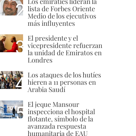
Los emiratíes lideran la
2
lista de Forbes Oriente
Medio de los ejecutivos
más influyentes
El presidente y el
3
vicepresidente refuerzan
la unidad de Emiratos en
Londres
Los ataques de los hutíes
4
hieren a 11 personas en
Arabia Saudí
El jeque Mansour
5
inspecciona el hospital
flotante, símbolo de la
avanzada respuesta
humanitaria de EAU