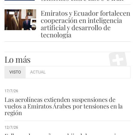
Emiratos y Ecuador fortalecen
5
cooperación en inteligencia
artificial y desarrollo de
tecnología
Lo más
VISTO
ACTUAL
17/7/26
Las aerolíneas extienden suspensiones de
vuelos a Emiratos Árabes por tensiones en la
región
12/7/26