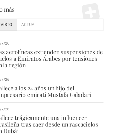
o más
VISTO
ACTUAL
/7/26
as aerolíneas extienden suspensiones de
uelos a Emiratos Árabes por tensiones
n la región
/7/26
allece a los 24 años un hijo del
mpresario emiratí Mustafa Galadari
/7/26
allece trágicamente una influencer
rasileña tras caer desde un rascacielos
n Dubái