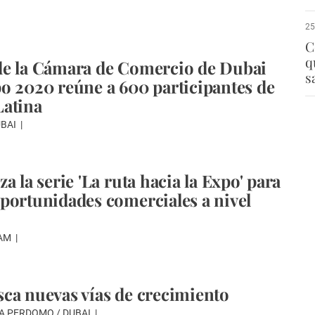
25
C
q
de la Cámara de Comercio de Dubai
s
o 2020 reúne a 600 participantes de
Latina
UBAI
a la serie 'La ruta hacia la Expo' para
portunidades comerciales a nivel
WAM
ca nuevas vías de crecimiento
A PERDOMO / DUBAI