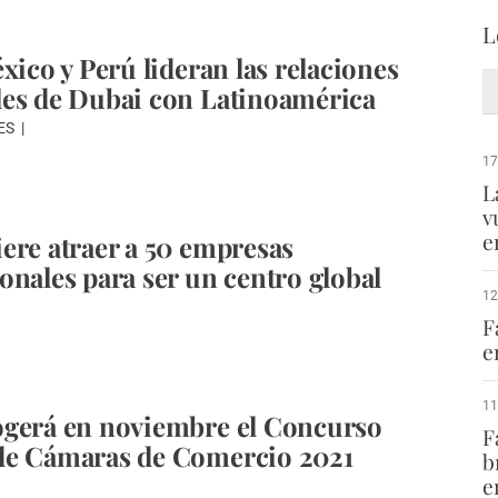
L
xico y Perú lideran las relaciones
es de Dubai con Latinoamérica
ES
17
L
v
e
ere atraer a 50 empresas
onales para ser un centro global
12
F
e
11
ogerá en noviembre el Concurso
F
de Cámaras de Comercio 2021
b
e