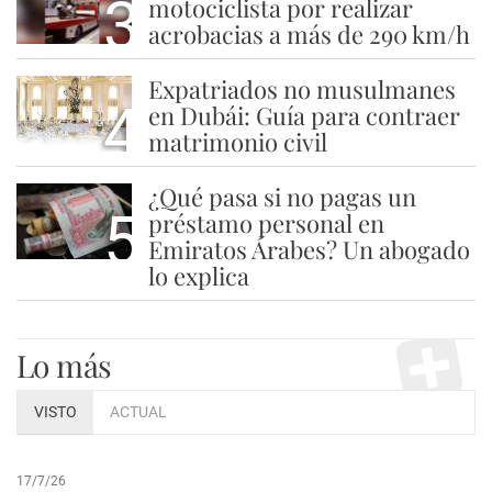
3
motociclista por realizar
acrobacias a más de 290 km/h
Expatriados no musulmanes
4
en Dubái: Guía para contraer
matrimonio civil
¿Qué pasa si no pagas un
5
préstamo personal en
Emiratos Árabes? Un abogado
lo explica
Lo más
VISTO
ACTUAL
17/7/26