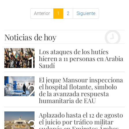
Anterior
1
2
Siguiente
Noticias de hoy
Los ataques de los hutíes
1
hieren a 11 personas en Arabia
Saudí
El jeque Mansour inspecciona
2
el hospital flotante, símbolo
de la avanzada respuesta
humanitaria de EAU
Aplazado hasta el 12 de agosto
3
el juicio por tráfico militar
sudanés en Emiratos Árabes