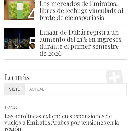
Los mercados de Emiratos,
4
libres de lechuga vinculada al
brote de ciclosporiasis
Emaar de Dubái registra un
5
aumento del 21% en ingresos
durante el primer semestre
de 2026
Lo más
VISTO
ACTUAL
17/7/26
Las aerolíneas extienden suspensiones de
vuelos a Emiratos Árabes por tensiones en la
región