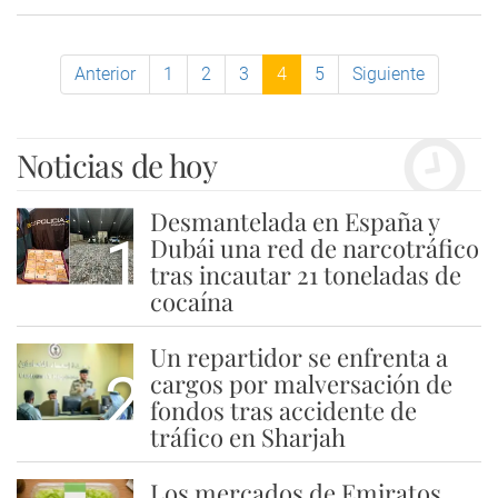
Anterior
1
2
3
4
5
Siguiente
Noticias de hoy
Desmantelada en España y
1
Dubái una red de narcotráfico
tras incautar 21 toneladas de
cocaína
Un repartidor se enfrenta a
2
cargos por malversación de
fondos tras accidente de
tráfico en Sharjah
Los mercados de Emiratos,