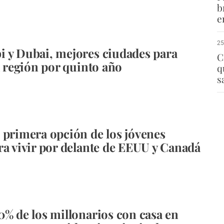
b
e
25
 y Dubai, mejores ciudades para
C
la región por quinto año
q
s
 primera opción de los jóvenes
ra vivir por delante de EEUU y Canadá
0% de los millonarios con casa en