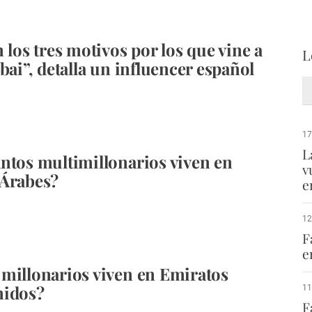
 los tres motivos por los que vine a
L
bai”, detalla un influencer español
17
L
ntos multimillonarios viven en
v
 Árabes?
e
12
F
e
millonarios viven en Emiratos
nidos?
11
F