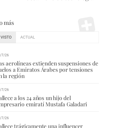
o más
VISTO
ACTUAL
/7/26
as aerolíneas extienden suspensiones de
uelos a Emiratos Árabes por tensiones
n la región
/7/26
allece a los 24 años un hijo del
mpresario emiratí Mustafa Galadari
/7/26
allece trágicamente una influencer