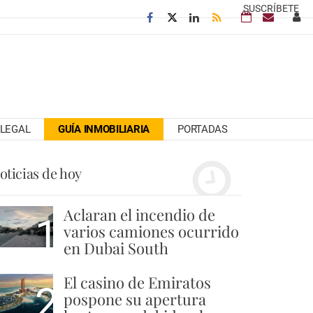
SUSCRÍBETE
LEGAL
GUÍA INMOBILIARIA
PORTADAS
oticias de hoy
Aclaran el incendio de
1
varios camiones ocurrido
en Dubai South
El casino de Emiratos
2
pospone su apertura